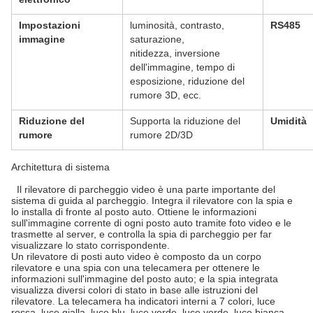
Impostazioni
luminosità, contrasto,
RS485
immagine
saturazione,
nitidezza, inversione
dell'immagine, tempo di
esposizione, riduzione del
rumore 3D, ecc.
Riduzione del
Supporta la riduzione del
Umidità
rumore
rumore 2D/3D
Architettura di sistema
Il rilevatore di parcheggio video è una parte importante del
sistema di guida al parcheggio. Integra il rilevatore con la spia e
lo installa di fronte al posto auto. Ottiene le informazioni
sull'immagine corrente di ogni posto auto tramite foto video e le
trasmette al server, e controlla la spia di parcheggio per far
visualizzare lo stato corrispondente.
Un rilevatore di posti auto video è composto da un corpo
rilevatore e una spia con una telecamera per ottenere le
informazioni sull'immagine del posto auto; e la spia integrata
visualizza diversi colori di stato in base alle istruzioni del
rilevatore. La telecamera ha indicatori interni a 7 colori, luce
rossa, luce gialla, luce blu, luce verde, luce verde, luce bianca,