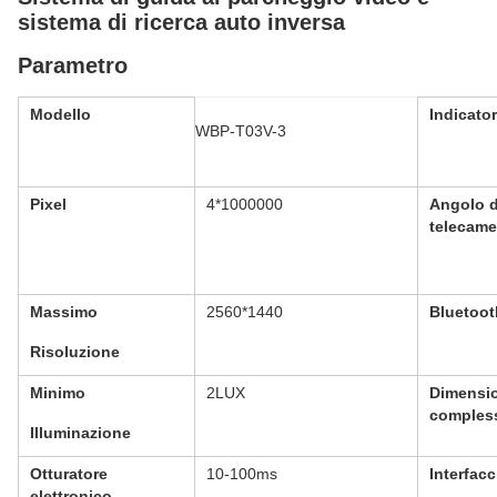
sistema di ricerca auto inversa
Parametro
Modello
Indicato
WBP-T03V-3
Pixel
4*1000000
Angolo d
telecame
Massimo
2560*1440
Bluetoot
Risoluzione
Minimo
2LUX
Dimensi
comples
Illuminazione
Otturatore
10-100ms
Interfacc
elettronico