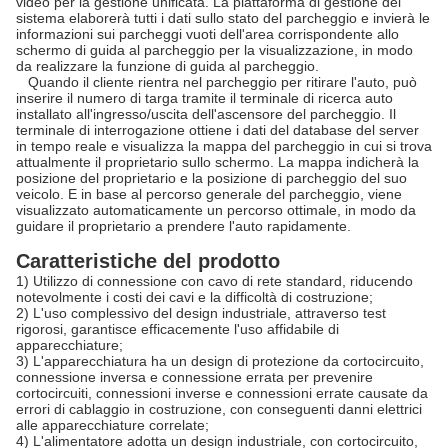
video per la gestione unificata. La piattaforma di gestione del
sistema elaborerà tutti i dati sullo stato del parcheggio e invierà le
informazioni sui parcheggi vuoti dell'area corrispondente allo
schermo di guida al parcheggio per la visualizzazione, in modo
da realizzare la funzione di guida al parcheggio.
Quando il cliente rientra nel parcheggio per ritirare l'auto, può
inserire il numero di targa tramite il terminale di ricerca auto
installato all'ingresso/uscita dell'ascensore del parcheggio. Il
terminale di interrogazione ottiene i dati del database del server
in tempo reale e visualizza la mappa del parcheggio in cui si trova
attualmente il proprietario sullo schermo. La mappa indicherà la
posizione del proprietario e la posizione di parcheggio del suo
veicolo. E in base al percorso generale del parcheggio, viene
visualizzato automaticamente un percorso ottimale, in modo da
guidare il proprietario a prendere l'auto rapidamente.
Caratteristiche del prodotto
1) Utilizzo di connessione con cavo di rete standard, riducendo
notevolmente i costi dei cavi e la difficoltà di costruzione;
2) L'uso complessivo del design industriale, attraverso test
rigorosi, garantisce efficacemente l'uso affidabile di
apparecchiature;
3) L'apparecchiatura ha un design di protezione da cortocircuito,
connessione inversa e connessione errata per prevenire
cortocircuiti, connessioni inverse e connessioni errate causate da
errori di cablaggio in costruzione, con conseguenti danni elettrici
alle apparecchiature correlate;
4) L'alimentatore adotta un design industriale, con cortocircuito,