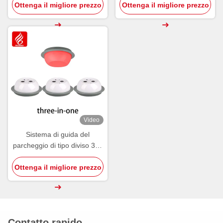
Ottenga il migliore prezzo
ultrasuoni di tipo diviso
Ottenga il migliore prezzo
Video
Sistema di guida del
parcheggio di tipo diviso 3 in
1 Sensore di rilevamento
Ottenga il migliore prezzo
PGS ad ultrasuoni
Contatto rapido