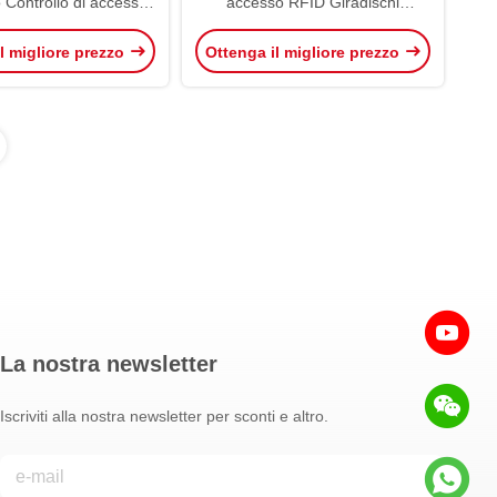
 Controllo di accesso
accesso RFID Giradischi
nitore Porta Barriera
automatici Giradischi a velocità di
l migliore prezzo
Ottenga il migliore prezzo
llante Tornitore
oscillazione Giradischi a barriera
di porta
La nostra newsletter
Iscriviti alla nostra newsletter per sconti e altro.