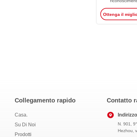
riconosciment
Fingerprint Flap
Ottenga il migli
accesso per pale
Collegamento rapido
Contatto r
Casa.
Indirizz
N. 901, 9°
Su Di Noi
Hezhou, v
Prodotti