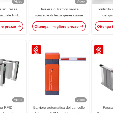
Video
Video
a sicurezza
Barriera di traffico senza
Controllo 
acciale RFID
spazzole di terza generazione
del gi
accesso alle
sicurezza 
ore prezzo
Ottenga il migliore prezzo
Ottenga i
Flap Tornitura
Porta g
 per palestra
Video
Video
zza RFID
Barriera automatica del cancello
Passa