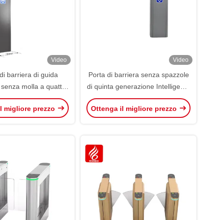
Video
Video
di barriera di guida
Porta di barriera senza spazzole
e senza molla a quattro
di quinta generazione Intelligente
 Trasmissione di
Porta ascensore automatico
l migliore prezzo
Ottenga il migliore prezzo
ssione barriera di
Entrata uscita
rcheggio auto