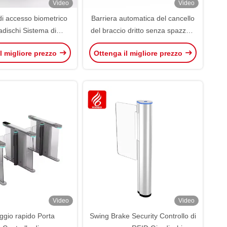
Video
Video
di accesso biometrico
Barriera automatica del cancello
radischi Sistema di
del braccio dritto senza spazzole
delle impronte digitali
3-6m Per il blocco del parcheggio
l migliore prezzo
Ottenga il migliore prezzo
iradischi oscillante
Sistema di pagamento del
parcheggio
Video
Video
ggio rapido Porta
Swing Brake Security Controllo di