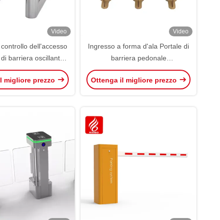
Video
Video
controllo dell'accesso
Ingresso a forma d'ala Portale di
 di barriera oscillante
barriera pedonale
 digitale Carta RFID
Riconoscimento facciale
l migliore prezzo
Ottenga il migliore prezzo
di accesso biometrico
Controllo dell'accesso Portale di
velocità in vetro temperato