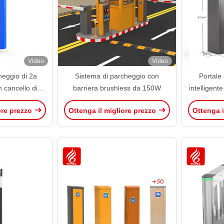
Video
Video
heggio di 2a
Sistema di parcheggio con
Portale 
 cancello di
barriera brushless da 150W
intelligent
la cancello di
gradi
ore prezzo
Ottenga il migliore prezzo
Ottenga i
tomatico
trasmi
pa