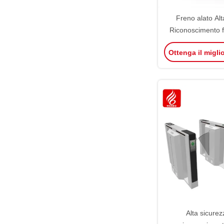
Freno alato Alt
Riconoscimento f
Controllo dell'
Ottenga il migli
impronte digitali 
Porta di barriera
Alta sicure