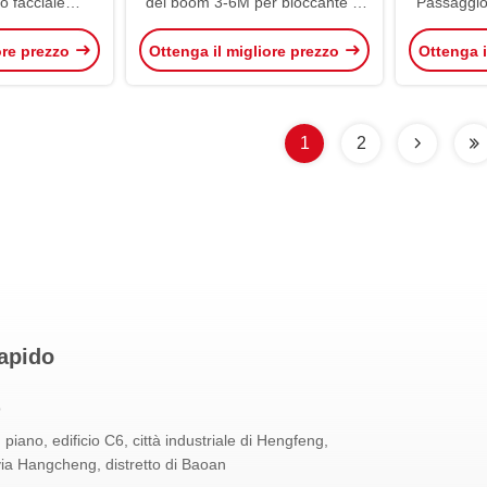
o facciale
del boom 3-6M per bloccante di
Passaggio
 Controllo di
parcheggio
Stadio Tor
ore prezzo
Ottenga il migliore prezzo
Ottenga i
stra e parco
osci
1
2
apido
o
 piano, edificio C6, città industriale di Hengfeng,
ia Hangcheng, distretto di Baoan