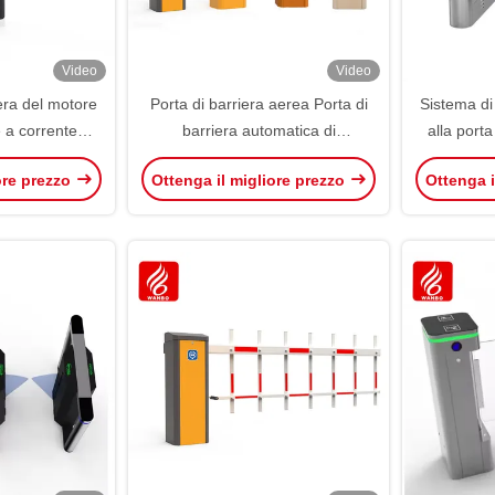
Video
Video
iera del motore
Porta di barriera aerea Porta di
Sistema di 
 a corrente
barriera automatica di
alla porta
i gestione del
parcheggio
Impronta
ore prezzo
Ottenga il migliore prezzo
Ottenga i
di barriera del
Controllo 
m