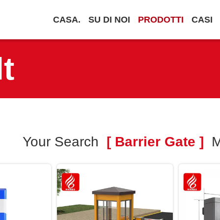
CASA.
SU DI NOI
PRODOTTI
CASI
t
Your Search
[ Barrier Gate ]
M