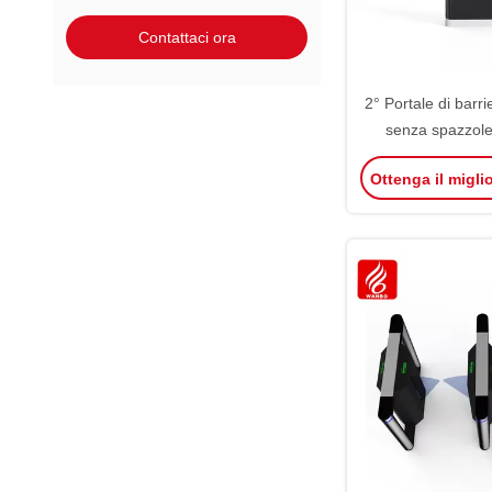
Contattaci ora
2° Portale di barr
senza spazzole
continua Sistema d
Ottenga il migli
parcheggio Portale 
boo