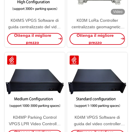
Video
K04MS VPGS Software di
K03M LoRa Controller
guida centralizzato del video
centralizzato geomagnetico
controller LPR
esterno PGS
Ottenga il migliore
Ottenga il migliore
prezzo
prezzo
K04MP Parking Control
K04M VPGS Software di
VPGS LPR Video Controller
guida del video controller
centralizzato Software di
centralizzato LPR