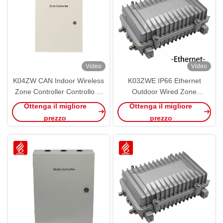
Video
Video
K04ZW CAN Indoor Wireless
K03ZWE IP66 Ethernet
Zone Controller Controllo di
Outdoor Wired Zone
parcheggio PGS ad
Controller PGS RS485
Ottenga il migliore
Ottenga il migliore
ultrasuoni
prezzo
prezzo