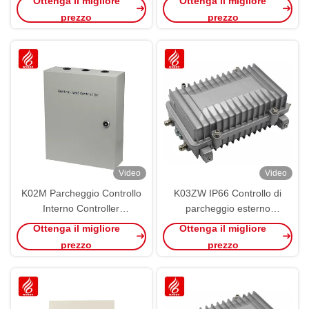
Ottenga il migliore
Ottenga il migliore
guida
prezzo
prezzo
Video
Video
K02M Parcheggio Controllo
K03ZW IP66 Controllo di
Interno Controller
parcheggio esterno
centralizzato PGS Core
Controller di zona cablata
Ottenga il migliore
Ottenga il migliore
RS485 CAN Bus Ultrasuoni
esterno PGS RS485
prezzo
prezzo