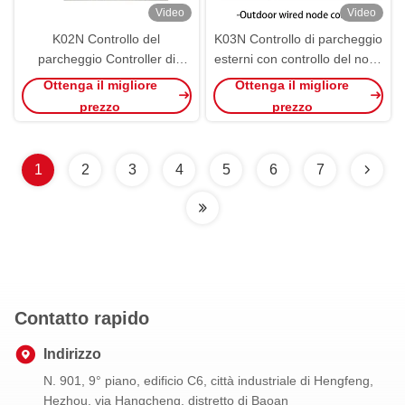
Video
Video
K02N Controllo del
K03N Controllo di parcheggio
parcheggio Controller di
esterni con controllo del nodo
nodo interno PGS Guida
cablato RS485 PGS IP66
Ottenga il migliore
Ottenga il migliore
NCU ad ultrasuoni interna
Guidance System
prezzo
prezzo
1
2
3
4
5
6
7
Contatto rapido
Indirizzo
N. 901, 9° piano, edificio C6, città industriale di Hengfeng,
Hezhou, via Hangcheng, distretto di Baoan