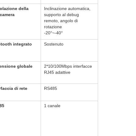
lazione della
Inclinazione automatica,
ocamera
supporto al debug
remoto, angolo di
rotazione
-20°~-40°
tooth integrato
Sostenuto
ensione globale
2*10/100Mbps interfacce
RJ45 adattive
rfaccia di rete
RS485
85
1 canale