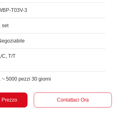
WBP-T03V-3
1 set
Negoziabile
L/C, T/T
1 ~ 5000 pezzi 30 giorni
e Prezzo
Contattaci Ora