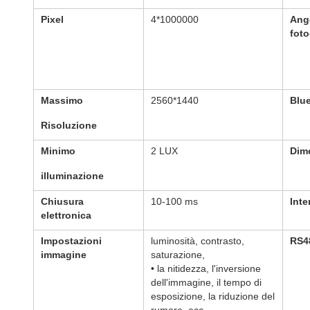
Pixel
4*1000000
Ango
fot
Massimo
2560*1440
Blue
Risoluzione
Minimo
2 LUX
Dim
illuminazione
Chiusura
10-100 ms
Inte
elettronica
Impostazioni
luminosità, contrasto,
RS4
immagine
saturazione,
• la nitidezza, l'inversione
dell'immagine, il tempo di
esposizione, la riduzione del