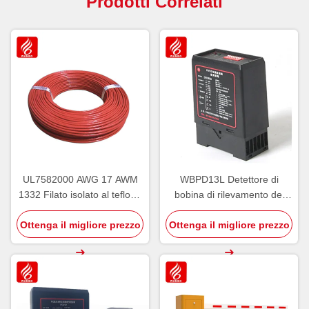
Prodotti Correlati
UL7582000 AWG 17 AWM
WBPD13L Detettore di
1332 Filato isolato al teflone
bobina di rilevamento del
con conduttori a fili di rame
suolo singolo-loop
Ottenga il migliore prezzo
stagnato
Ottenga il migliore prezzo
Parcheggio ingresso uscita
PMS