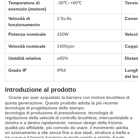
Temperatura di
-30℃~+60℃
Tensi
esercizio (motore)
Velocità di
2.5s-8s
Corre
funzionamento
Potenza nominale
150W
Veloci
Velocità nominale
1400rpm
Coppi
Umidità relativa
≥85%
Dista
Grado IP
IP54
Lungh
del br
Introduzione al prodotto
Grazie per aver acquistato la barriera con motore brushless di
quinta generazione. Questo prodotto adotta la più recente
tecnologia di progettazione dello stampo,
tecnologia di produzione di pressofusione, tecnologia di
regolazione della velocità di controllo brushless, intercambiabile a
sinistra e a destra rapidamente, nessun design della frizione,
qualità più affidabile, più comodo da usare, il movimento adotta
un azionamento a vite senza fine a due stadi, struttura a biella a
tre curve e il braccio funziona in modo rapido e stabile. Facile