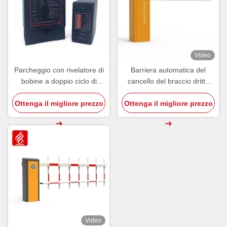
Video
Parcheggio con rivelatore di
Barriera automatica del
bobine a doppio ciclo di
cancello del braccio dritto
rilevamento del terreno
senza spazzole 3-6m Per il
Ottenga il migliore prezzo
Ottenga il migliore prezzo
blocco del parcheggio
Sistema di pagamento del
parcheggio
Video