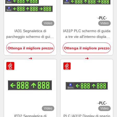
Video
Video
IA31 Segnaletica di
IA31P PLC schermo di guida
parcheggio schermo di guida
a tre vie all'interno display
interno Display standard 485
LED di parcheggio
Ottenga il migliore prezzo
LED PGS
Ottenga il migliore prezzo
Video
Video
IED2 Segnaletica di
PLC IA31P Display di spazio