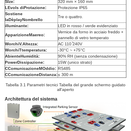
S
Ize:
320 mm × 160 mm
L
Evols di
P
rotazione:
Protezione IP65
Sostiene
Tre o quattro.
la
D
èplay
N
ombrello
illuminante:
LED in rosso / verde evidenziato
Vernice da forno in acciaio freddo +
Apparizione
M
aereo:
pannello di vetro temperato
W
orchi
V.
Altezza:
AC 110 ̊240V
W
orchi
T
temperatura:
-30°C ~ +75°C
A
biente
H
umidità:
90% RH (senza condensazione)
P
ower
D
issipazione:
15W (unico strato)
C
Comunicazione
M
Oddio:
RS485
C
Comunicazione
D
istanza:
≤ 300 m
Tabella 3.1 Parametri tecnici Tabella del grande schermo guidato
all'aperto
Architettura del sistema